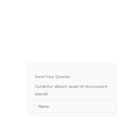
Send Your Queries
Curabitur aliquet quam id dui posuere
blandit.
N
a